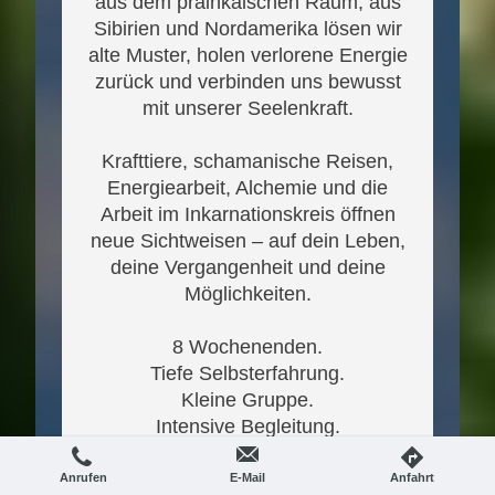
aus dem präinkaischen Raum, aus
Sibirien und Nordamerika lösen wir
alte Muster, holen verlorene Energie
zurück und verbinden uns bewusst
mit unserer Seelenkraft.
Krafttiere, schamanische Reisen,
Energiearbeit, Alchemie und die
Arbeit im Inkarnationskreis öffnen
neue Sichtweisen – auf dein Leben,
deine Vergangenheit und deine
Möglichkeiten.
8 Wochenenden.
Tiefe Selbsterfahrung.
Kleine Gruppe.
Intensive Begleitung.
Diese Reise verwandelt.
Sanft. Klar. Kraftvoll.
Anrufen
E-Mail
Anfahrt